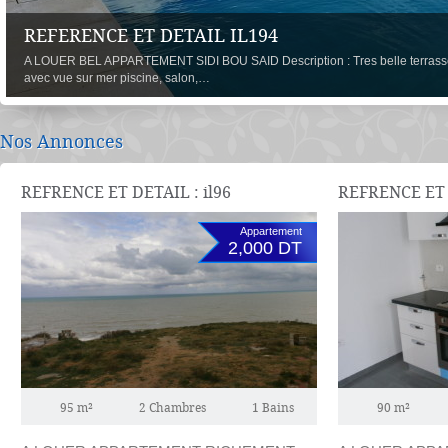
REFERENCE ET DETAIL IL194
A LOUER BEL APPARTEMENT SIDI BOU SAID Description : Tres belle terrass
avec vue sur mer piscine, salon,…
Nos Annonces
REFRENCE ET DETAIL : il96
REFRENCE ET D
Appartement
2,000 DT
95 m²
2 Chambres
1 Bains
90 m²