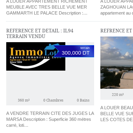
A LOUER APPARTEMENT RICHEMENT
A LOUER APPA
MEUBLE AVEC TRES BELLE VUE MER
ZAGHOUAN LAC 2
GAMMARTH LE PALACE Description :…
appartement au
REFERENCE ET DETAIL : IL94
REFRENCE ET 
TERRAIN VENDU
terrain
300,000 DT
220 m²
360 m²
0 Chambres
0 Bains
A LOUER BEAU
A VENDRE TERRAIN CITE DES JUGES LA
BELLE VUE SU
MARSA Description : Superficie 360 métres
LES COTES D
carré, loti…