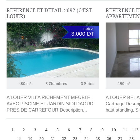
REFERENCE ET DETAIL : il92 (C’EST
REFERENCE ET
LOUER)
APPARTEMEN
maison
3,000 DT
450 m²
5 Chambres
3 Bains
190 m²
A LOUER VILLA RICHEMENT MEUBLE
A LOUER BEL 
AVEC PISCINE ET JARDIN SIDI DAOUD
Carthage Descrip
PRES DE CARREFOUR Description…
haut standing, S
1
2
3
4
5
6
7
8
9
10
11
12
18
19
20
21
22
23
24
25
26
27
28