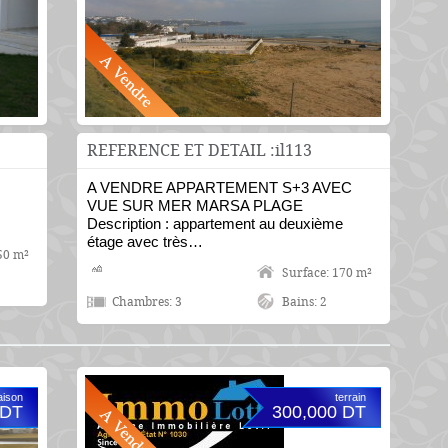
REFERENCE ET DETAIL :il113
A VENDRE APPARTEMENT S+3 AVEC
VUE SUR MER MARSA PLAGE
Description : appartement au deuxième
étage avec très…
50 m²
Surface: 170 m²
Chambres: 3
Bains: 2
ison
terrain
 DT
300,000 DT