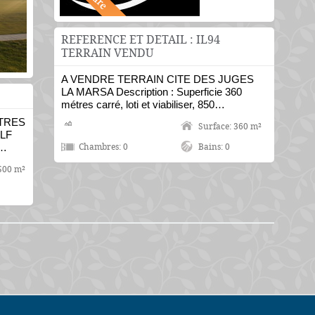
REFERENCE ET DETAIL : IL94
TERRAIN VENDU
A VENDRE TERRAIN CITE DES JUGES
LA MARSA Description : Superficie 360
métres carré, loti et viabiliser, 850…
 TRES
Surface: 360 m²
LF
n…
Chambres: 0
Bains: 0
500 m²