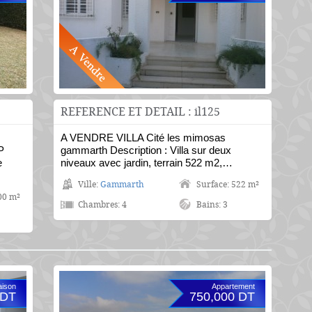
REFERENCE ET DETAIL : il125
A VENDRE VILLA Cité les mimosas
P
gammarth Description : Villa sur deux
e
niveaux avec jardin, terrain 522 m2,…
Ville:
Gammarth
Surface: 522 m²
00 m²
Chambres: 4
Bains: 3
ison
Appartement
 DT
750,000 DT