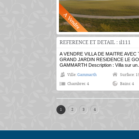
REFERENCE ET DETAIL : il111
A VENDRE VILLA DE MAITRE AVEC
GRAND JARDIN RESIDENCE LE GO
GAMMARTH Description : Villa sur u
Ville:
Gammarth
Surface: 1
Chambres: 4
Bains: 4
1
2
3
4