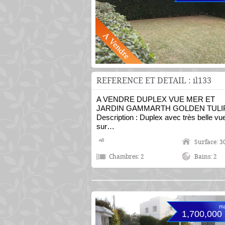
REFERENCE ET DETAIL : il133
A VENDRE DUPLEX VUE MER ET
JARDIN GAMMARTH GOLDEN TULI
Description : Duplex avec très belle vu
sur…
Surface: 3
Chambres: 2
Bains: 2
ma
1,700,000