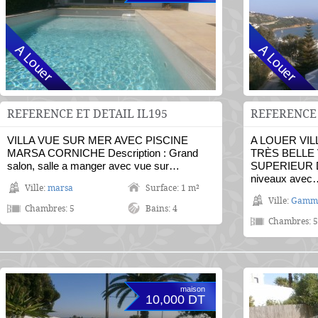
REFERENCE ET DETAIL IL195
REFERENCE 
VILLA VUE SUR MER AVEC PISCINE
A LOUER VIL
MARSA CORNICHE Description : Grand
TRÈS BELLE
salon, salle a manger avec vue sur…
SUPERIEUR Desc
niveaux avec
Ville:
marsa
Surface: 1 m²
Ville:
Gamm
Chambres: 5
Bains: 4
Chambres: 5
maison
10,000 DT