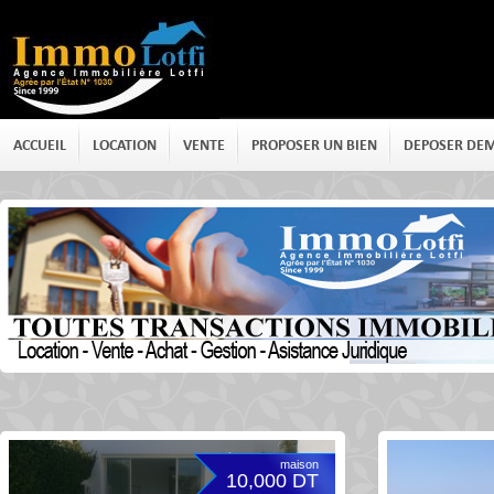
ACCUEIL
LOCATION
VENTE
PROPOSER UN BIEN
DEPOSER DE
Property Type
maison
maison
10,000 DT