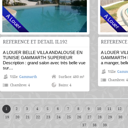
REFERENCE ET DETAIL IL192
REFERENCE E
A LOUER BELLE VILLA ANDALOUSE EN
A LOUER VIL
TUNISIE GAMMARTH SUPERIEUR
GAMMARTH Desc
Description : grand salon avec très belle vue
a manger, bell
sur…
Ville:
Gamm
Ville:
Gammarth
Surface: 480 m²
Chambres: 4
Chambres: 4
Bains: 4
1
2
3
4
5
6
7
8
9
10
11
12
19
20
21
22
23
24
25
26
27
28
29
30
37
38
39