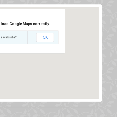
t load Google Maps correctly.
OK
is website?