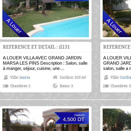
REFERENCE ET DETAIL : il131
REFERENCE E
A LOUER VILLA AVEC GRAND JARDIN
A LOUER VIL
MARSA LES PINS Description : Salon, salle
GRAND JARDI
à manger, séjour, cuisine, une…
salon, salle 
Ville:
marsa
Surface: 350 m²
Ville:
Carth
Chambres: 5
Bains: 3
Chambres: 3
maison
4,500 DT