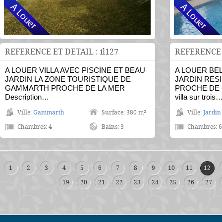
REFERENCE ET DETAIL : il127
REFERENCE E
A LOUER VILLA AVEC PISCINE ET BEAU
A LOUER BEL
JARDIN LA ZONE TOURISTIQUE DE
JARDIN RES
GAMMARTH PROCHE DE LA MER
PROCHE DE C
Description…
villa sur trois
Ville:
Gammarth
Surface: 380 m²
Ville:
Jardin
Chambres: 4
Bains: 3
Chambres: 6
1
2
3
4
5
6
7
8
9
10
11
12
19
20
21
22
23
24
25
26
27