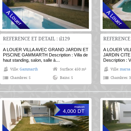
REFERENCE ET DETAIL : il129
REFERENCE E
A LOUER VILLA AVEC GRAND JARDIN ET
A LOUER VIL
PISCINE GAMMARTH Description : Villa de
JARDIN CIT
haut standing, salon, salle à…
Description : 
Ville:
Gammarth
Surface: 450 m²
Ville:
marsa
Chambres: 5
Bains: 5
Chambres: 3
maison
4,000 DT