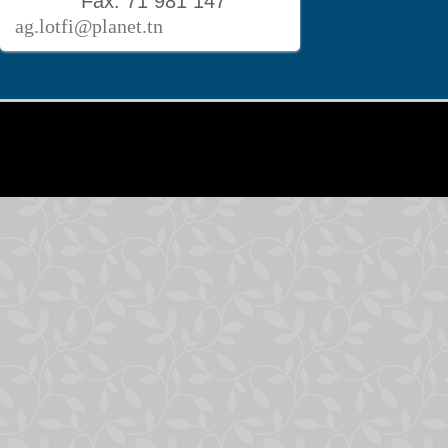
Fax: 71 981 147
ag.lotfi@planet.tn