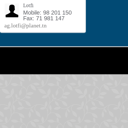
Lotfi
Mobile: 98 201 150
Fax: 71 981 147
ag.lotfi@planet.tn