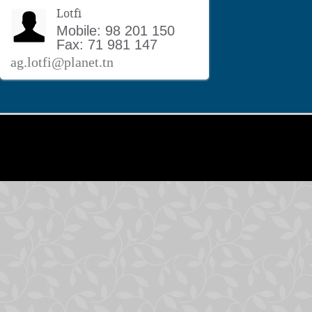
Lotfi
Mobile: 98 201 150
Fax: 71 981 147
ag.lotfi@planet.tn