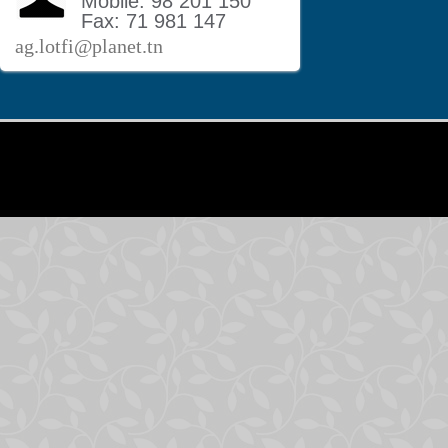
Mobile: 98 201 150
Fax: 71 981 147
ag.lotfi@planet.tn