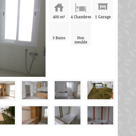
400 m²
4 Chambres
1 Garage
3 Bains
Non
meublé
maison
4,000 DT