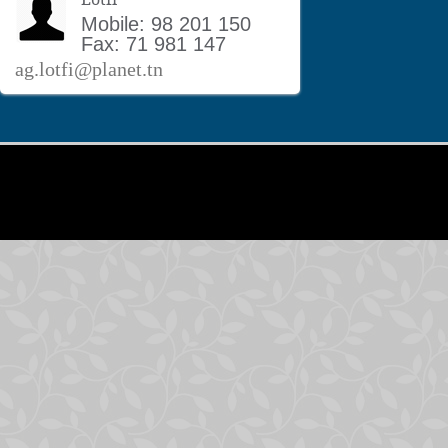
Mobile: 98 201 150
Fax: 71 981 147
ag.lotfi@planet.tn